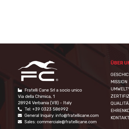
ÜBER U
GESCHI
MISSION
UMWELT
Fratelli Cane Srl a socio unico
ZERTIFI
Via della Chimica, 1
28924 Verbania (VB) - Italy
QUALITÄ
Tel: +39 0323 586992
EHRENK
General Inquiry: info@fratellicane.com
KONTAKT
Sales: commerciale@fratellicane.com