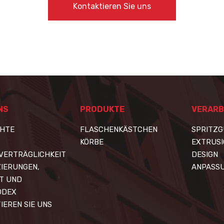
Kontaktieren Sie uns
NS
PRODUKTE
VERARB
CHTE
FLASCHENKÄSTCHEN
SPRITZG
KÖRBE
EXTRUS
VERTRÄGLICHKEIT
DESIGN
ZIERUNGEN,
ANPASS
T UND
ODEX
IEREN SIE UNS